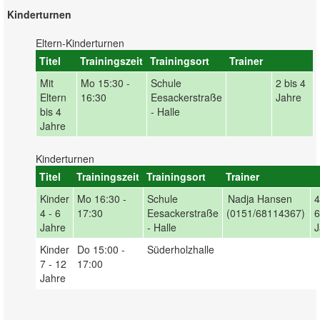
Kinderturnen
Eltern-Kinderturnen
Titel
Trainingszeit
Trainingsort
Trainer
Mit
Mo
15:30 -
Schule
2 bis 4
Eltern
16:30
Eesackerstraße
Jahre
bis 4
- Halle
Jahre
Kinderturnen
Titel
Trainingszeit
Trainingsort
Trainer
Kinder
Mo
16:30 -
Schule
Nadja Hansen
4
4 - 6
17:30
Eesackerstraße
(0151/68114367)
6
Jahre
- Halle
J
Kinder
Do
15:00 -
Süderholzhalle
7 - 12
17:00
Jahre