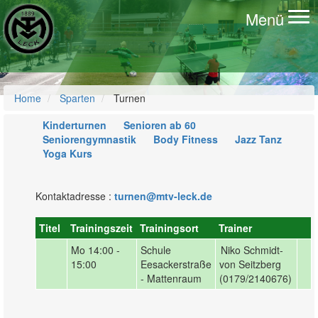
Menü
To
na
Home
Sparten
Turnen
Kinderturnen
Senioren ab 60
Seniorengymnastik
Body Fitness
Jazz Tanz
Yoga Kurs
Kontaktadresse :
turnen@mtv-leck.de
Titel
Trainingszeit
Trainingsort
Trainer
Mo
14:00 -
Schule
Niko Schmidt-
15:00
Eesackerstraße
von Seitzberg
- Mattenraum
(0179/2140676)