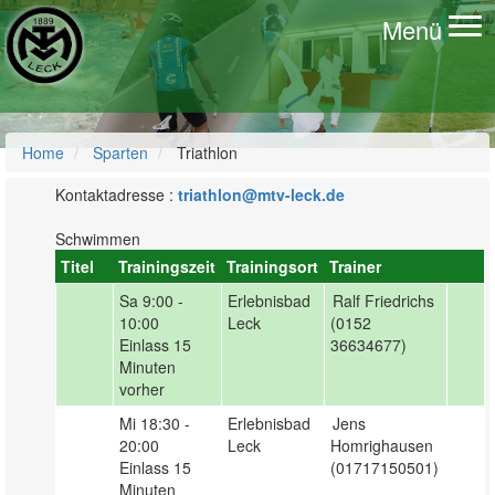
Menü
To
na
Home
Sparten
Triathlon
Kontaktadresse :
triathlon@mtv-leck.de
Schwimmen
Titel
Trainingszeit
Trainingsort
Trainer
Sa
9:00 -
Erlebnisbad
Ralf Friedrichs
10:00
Leck
(0152
Einlass 15
36634677)
Minuten
vorher
Mi
18:30 -
Erlebnisbad
Jens
20:00
Leck
Homrighausen
Einlass 15
(01717150501)
Minuten